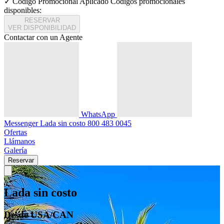
✓ Código Promocional Aplicado
Códigos promocionales
disponibles:
RESERVAR
VER DISPONIBILIDAD
Contactar con un Agente
WhatsApp
Messenger
Lada sin costo
800 483 0045
Ofertas
Llámanos
Galería
Reservar
Lada sin costo
Desde USA/CAN